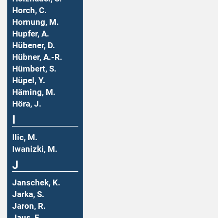
Horch, C.
Hornung, M.
Hupfer, A.
Hübener, D.
Hübner, A.-R.
Hümbert, S.
Hüpel, Y.
Häming, M.
Höra, J.
I
Ilic, M.
Iwanizki, M.
J
Janschek, K.
Jarka, S.
Jaron, R.
Jaus, F.