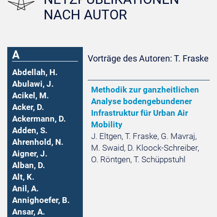
NACH AUTOR
A
Vorträge des Autoren: T. Fraske
Abdellah, H.
Abulawi, J.
Methodik zur ganzheitlichen
Acikel, M.
Analyse bodengebundener
Acker, D.
Infrastruktur für Urban Air
Ackermann, D.
Mobility
Adden, S.
J. Eltgen, T. Fraske, G. Mavraj,
Ahrenhold, N.
M. Swaid, D. Kloock-Schreiber,
Aigner, J.
O. Röntgen, T. Schüppstuhl
Alban, D.
Alt, K.
Anil, A.
Annighoefer, B.
Ansar, A.