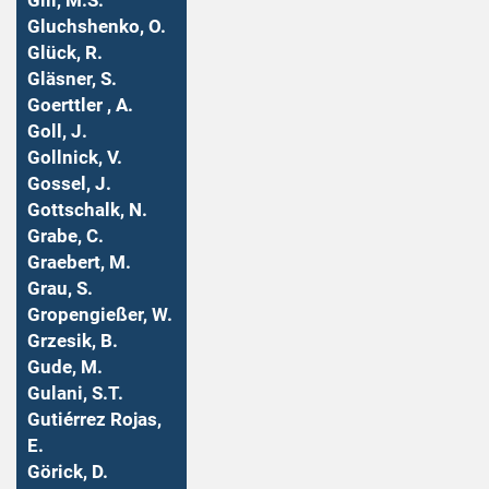
Gill, M.S.
Gluchshenko, O.
Glück, R.
Gläsner, S.
Goerttler , A.
Goll, J.
Gollnick, V.
Gossel, J.
Gottschalk, N.
Grabe, C.
Graebert, M.
Grau, S.
Gropengießer, W.
Grzesik, B.
Gude, M.
Gulani, S.T.
Gutiérrez Rojas,
E.
Görick, D.