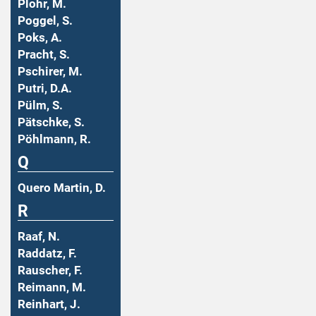
Plohr, M.
Poggel, S.
Poks, A.
Pracht, S.
Pschirer, M.
Putri, D.A.
Pülm, S.
Pätschke, S.
Pöhlmann, R.
Q
Quero Martin, D.
R
Raaf, N.
Raddatz, F.
Rauscher, F.
Reimann, M.
Reinhart, J.