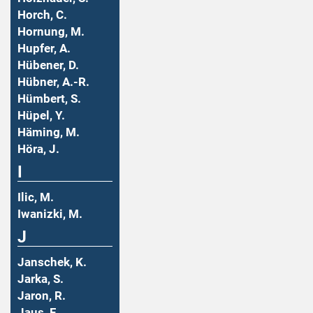
Horch, C.
Hornung, M.
Hupfer, A.
Hübener, D.
Hübner, A.-R.
Hümbert, S.
Hüpel, Y.
Häming, M.
Höra, J.
I
Ilic, M.
Iwanizki, M.
J
Janschek, K.
Jarka, S.
Jaron, R.
Jaus, F.