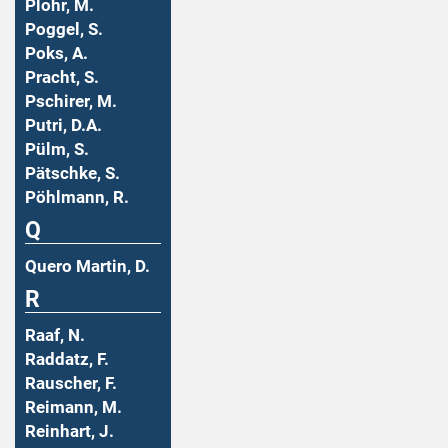
Plohr, M.
Poggel, S.
Poks, A.
Pracht, S.
Pschirer, M.
Putri, D.A.
Pülm, S.
Pätschke, S.
Pöhlmann, R.
Q
Quero Martin, D.
R
Raaf, N.
Raddatz, F.
Rauscher, F.
Reimann, M.
Reinhart, J.