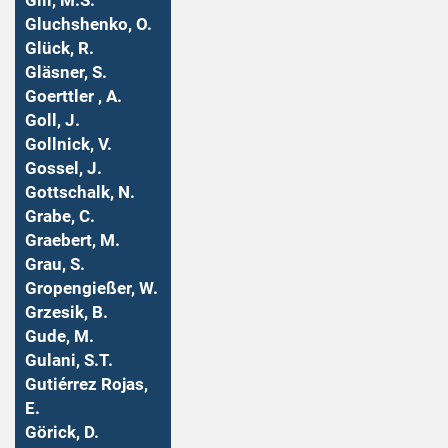
Gill, M.S.
Gluchshenko, O.
Glück, R.
Gläsner, S.
Goerttler , A.
Goll, J.
Gollnick, V.
Gossel, J.
Gottschalk, N.
Grabe, C.
Graebert, M.
Grau, S.
Gropengießer, W.
Grzesik, B.
Gude, M.
Gulani, S.T.
Gutiérrez Rojas,
E.
Görick, D.