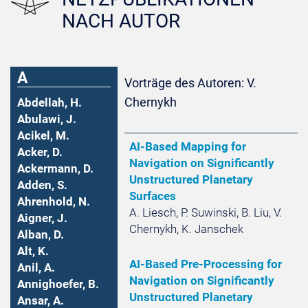
NACH AUTOR
A
Vorträge des Autoren: V.
Chernykh
Abdellah, H.
Abulawi, J.
Acikel, M.
AI-Based Mapping for
Acker, D.
Navigation on Significantly
Ackermann, D.
Unstructured Planetary
Adden, S.
Surfaces
Ahrenhold, N.
A. Liesch, P. Suwinski, B. Liu, V.
Aigner, J.
Chernykh, K. Janschek
Alban, D.
Alt, K.
AI-Based Pre-Processing for
Anil, A.
Navigation on Significantly
Annighoefer, B.
Unstructured Planetary
Ansar, A.