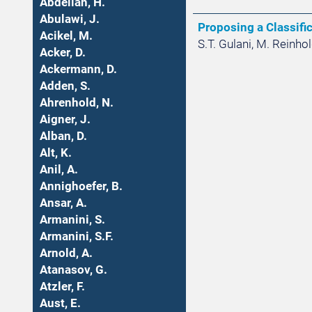
Abdellah, H.
Abulawi, J.
Proposing a Classifi
Acikel, M.
S.T. Gulani, M. Reinhol
Acker, D.
Ackermann, D.
Adden, S.
Ahrenhold, N.
Aigner, J.
Alban, D.
Alt, K.
Anil, A.
Annighoefer, B.
Ansar, A.
Armanini, S.
Armanini, S.F.
Arnold, A.
Atanasov, G.
Atzler, F.
Aust, E.