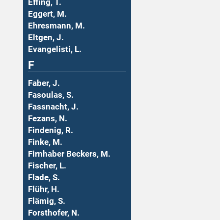
Effing, T.
Eggert, M.
Ehresmann, M.
Eltgen, J.
Evangelisti, L.
F
Faber, J.
Fasoulas, S.
Fassnacht, J.
Fezans, N.
Findenig, R.
Finke, M.
Firnhaber Beckers, M.
Fischer, L.
Flade, S.
Flühr, H.
Flämig, S.
Forsthofer, N.