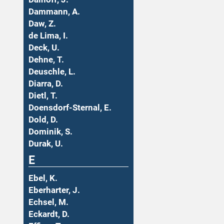
Dammann, A.
Daw, Z.
de Lima, I.
Deck, U.
Dehne, T.
Deuschle, L.
Diarra, D.
Dietl, T.
Doensdorf-Sternal, E.
Dold, D.
Dominik, S.
Durak, U.
E
Ebel, K.
Eberharter, J.
Echsel, M.
Eckardt, D.