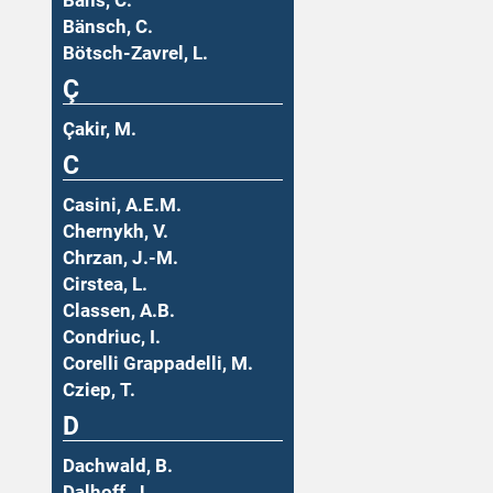
Bäns, C.
Bänsch, C.
Bötsch-Zavrel, L.
Ç
Çakir, M.
C
Casini, A.E.M.
Chernykh, V.
Chrzan, J.-M.
Cirstea, L.
Classen, A.B.
Condriuc, I.
Corelli Grappadelli, M.
Cziep, T.
D
Dachwald, B.
Dalhoff, J.