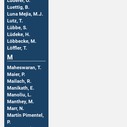
Luderer, O.
Luettig, B.
Luna Mejia, M.J.
Lutz, T.
Lübbe, S.
Lüdeke, H.
Löbbecke, M.
Löffler, T.
M
Maheswaran, T.
Maier, P.
Mailach, R.
Manikath, E.
Manoliu, L.
Manthey, M.
Marr, N.
Martín Pimentel,
P.