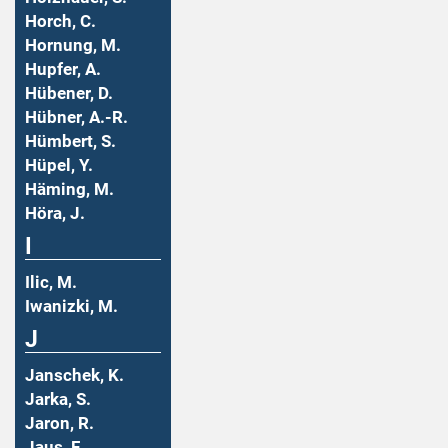
Horch, C.
Hornung, M.
Hupfer, A.
Hübener, D.
Hübner, A.-R.
Hümbert, S.
Hüpel, Y.
Häming, M.
Höra, J.
I
Ilic, M.
Iwanizki, M.
J
Janschek, K.
Jarka, S.
Jaron, R.
Jaus, F.