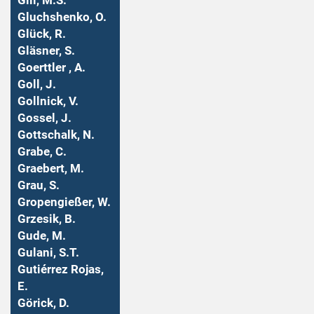
Gill, M.S.
Gluchshenko, O.
Glück, R.
Gläsner, S.
Goerttler , A.
Goll, J.
Gollnick, V.
Gossel, J.
Gottschalk, N.
Grabe, C.
Graebert, M.
Grau, S.
Gropengießer, W.
Grzesik, B.
Gude, M.
Gulani, S.T.
Gutiérrez Rojas,
E.
Görick, D.