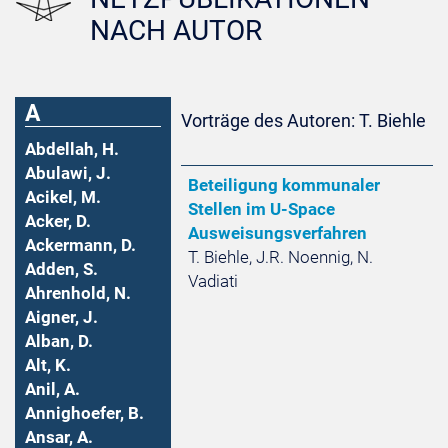
NACH AUTOR
A
Vorträge des Autoren: T. Biehle
Abdellah, H.
Abulawi, J.
Beteiligung kommunaler
Acikel, M.
Stellen im U-Space
Acker, D.
Ausweisungsverfahren
Ackermann, D.
T. Biehle, J.R. Noennig, N.
Adden, S.
Vadiati
Ahrenhold, N.
Aigner, J.
Alban, D.
Alt, K.
Anil, A.
Annighoefer, B.
Ansar, A.