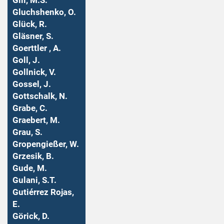
Gill, M.S.
Gluchshenko, O.
Glück, R.
Gläsner, S.
Goerttler , A.
Goll, J.
Gollnick, V.
Gossel, J.
Gottschalk, N.
Grabe, C.
Graebert, M.
Grau, S.
Gropengießer, W.
Grzesik, B.
Gude, M.
Gulani, S.T.
Gutiérrez Rojas,
E.
Görick, D.