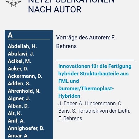
NACH AUTOR
A
Vorträge des Autoren: F.
Behrens
Abdellah, H.
Abulawi, J.
Acikel, M.
Innovationen für die Fertigung
Acker, D.
hybrider Strukturbauteile aus
Ackermann, D.
FML und
Adden, S.
Duromer/Thermoplast-
Ahrenhold, N.
Hybriden
Aigner, J.
J. Faber, A. Hindersmann, C.
Alban, D.
Bäns, S. Torstrick-von der Lieth,
Alt, K.
F. Behrens
Anil, A.
Annighoefer, B.
Ansar, A.