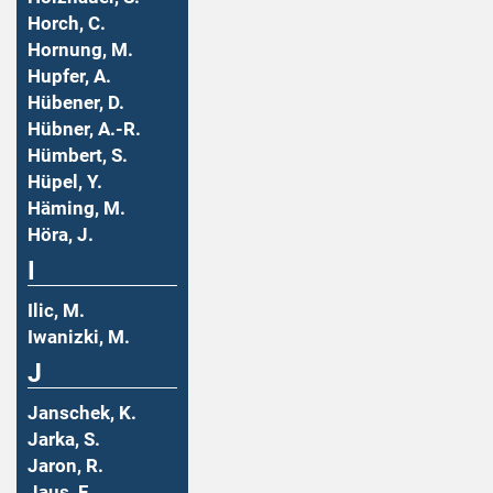
Horch, C.
Hornung, M.
Hupfer, A.
Hübener, D.
Hübner, A.-R.
Hümbert, S.
Hüpel, Y.
Häming, M.
Höra, J.
I
Ilic, M.
Iwanizki, M.
J
Janschek, K.
Jarka, S.
Jaron, R.
Jaus, F.