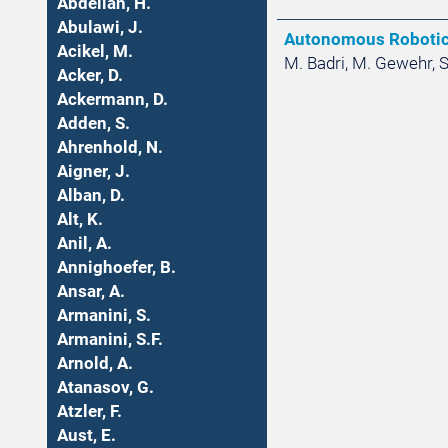
Abdellah, H.
Abulawi, J.
Autonomous Robotic 
Acikel, M.
M. Badri, M. Gewehr, S
Acker, D.
Ackermann, D.
Adden, S.
Ahrenhold, N.
Aigner, J.
Alban, D.
Alt, K.
Anil, A.
Annighoefer, B.
Ansar, A.
Armanini, S.
Armanini, S.F.
Arnold, A.
Atanasov, G.
Atzler, F.
Aust, E.