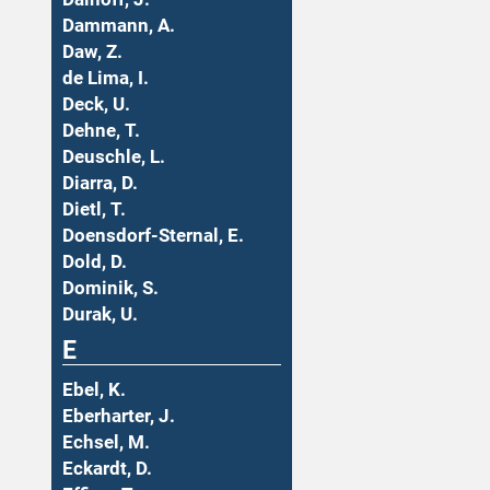
Dammann, A.
Daw, Z.
de Lima, I.
Deck, U.
Dehne, T.
Deuschle, L.
Diarra, D.
Dietl, T.
Doensdorf-Sternal, E.
Dold, D.
Dominik, S.
Durak, U.
E
Ebel, K.
Eberharter, J.
Echsel, M.
Eckardt, D.