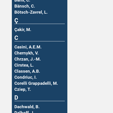
Bäns, C.
Bänsch, C.
Bötsch-Zavrel, L.
Ç
Çakir, M.
C
Casini, A.E.M.
Chernykh, V.
Chrzan, J.-M.
Cirstea, L.
Classen, A.B.
Condriuc, I.
Corelli Grappadelli, M.
Cziep, T.
D
Dachwald, B.
Dalhoff, J.