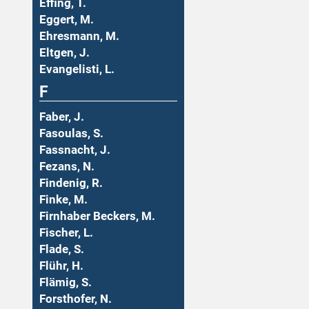
Effing, T.
Eggert, M.
Ehresmann, M.
Eltgen, J.
Evangelisti, L.
F
Faber, J.
Fasoulas, S.
Fassnacht, J.
Fezans, N.
Findenig, R.
Finke, M.
Firnhaber Beckers, M.
Fischer, L.
Flade, S.
Flühr, H.
Flämig, S.
Forsthofer, N.