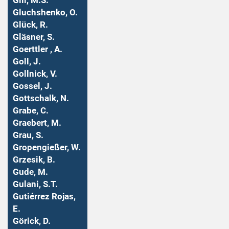
Gill, M.S.
Gluchshenko, O.
Glück, R.
Gläsner, S.
Goerttler , A.
Goll, J.
Gollnick, V.
Gossel, J.
Gottschalk, N.
Grabe, C.
Graebert, M.
Grau, S.
Gropengießer, W.
Grzesik, B.
Gude, M.
Gulani, S.T.
Gutiérrez Rojas,
E.
Görick, D.