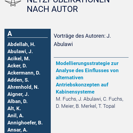
NACH AUTOR
A
Vorträge des Autoren: J.
Abulawi
Abdellah, H.
Abulawi, J.
Acikel, M.
Modellierungsstrategie zur
Acker, D.
Analyse des Einflusses von
Ackermann, D.
alternativen
Adden, S.
Antriebskonzepten auf
Ahrenhold, N.
Kabinensysteme
Aigner, J.
M. Fuchs, J. Abulawi, C. Fuchs,
Alban, D.
D. Meier, B. Merkel, T. Topal
Alt, K.
Anil, A.
Annighoefer, B.
Ansar, A.