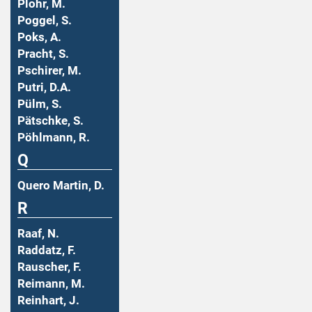
Plohr, M.
Poggel, S.
Poks, A.
Pracht, S.
Pschirer, M.
Putri, D.A.
Pülm, S.
Pätschke, S.
Pöhlmann, R.
Q
Quero Martin, D.
R
Raaf, N.
Raddatz, F.
Rauscher, F.
Reimann, M.
Reinhart, J.