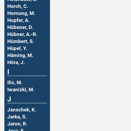
Horch, C.
Hornung, M.
Hupfer, A.
Hübener, D.
Hübner, A.-R.
Hümbert, S.
Hüpel, Y.
Häming, M.
Höra, J.
I
Ilic, M.
Iwanizki, M.
J
Janschek, K.
Jarka, S.
Jaron, R.
Jaus, F.