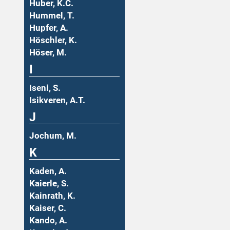
Huber, K.C.
Hummel, T.
Hupfer, A.
Höschler, K.
Höser, M.
I
Iseni, S.
Isikveren, A.T.
J
Jochum, M.
K
Kaden, A.
Kaierle, S.
Kainrath, K.
Kaiser, C.
Kando, A.