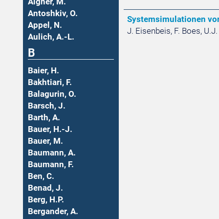
Aigner, M.
Antoshkiv, O.
Systemsimulationen vo
Appel, N.
J. Eisenbeis, F. Boes, U.J
Aulich, A.-L.
B
Baier, H.
Bakhtiari, F.
Balagurin, O.
Barsch, J.
Barth, A.
Bauer, H.-J.
Bauer, M.
Baumann, A.
Baumann, F.
Ben, C.
Benad, J.
Berg, H.P.
Bergander, A.