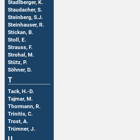
Stadlberger, K.
Staudacher, S.
Steinberg, S.J.
Steinhauser, R.
Stickan, B.
Stoll, E.
Strauss, F.
Strohal, M.
Stütz, P.
Söhner, D.
T
Tack, H.-D.
Tajmar, M.
Thormann, R.
Trinitis, C.
Trost, A.
Trümner, J.
U