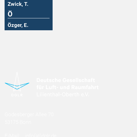
Zwick, T.
Ö
Özger, E.
Godesberger Allee 70
53175 Bonn
E-Mail:
info
(at)
dglr.de