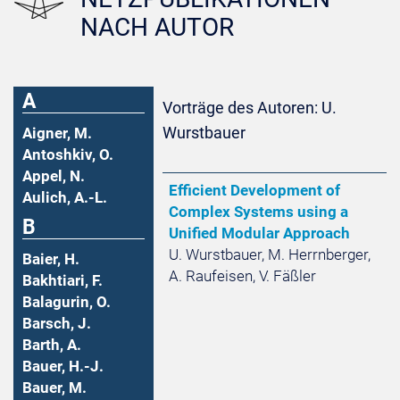
NACH AUTOR
A
Vorträge des Autoren: U.
Wurstbauer
Aigner, M.
Antoshkiv, O.
Appel, N.
Efficient Development of
Aulich, A.-L.
Complex Systems using a
B
Unified Modular Approach
U. Wurstbauer, M. Herrnberger,
Baier, H.
A. Raufeisen, V. Fäßler
Bakhtiari, F.
Balagurin, O.
Barsch, J.
Barth, A.
Bauer, H.-J.
Bauer, M.