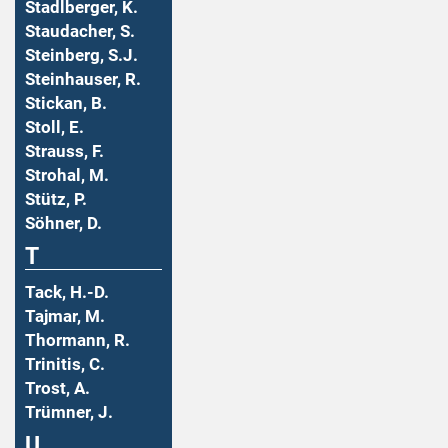
Stadlberger, K.
Staudacher, S.
Steinberg, S.J.
Steinhauser, R.
Stickan, B.
Stoll, E.
Strauss, F.
Strohal, M.
Stütz, P.
Söhner, D.
T
Tack, H.-D.
Tajmar, M.
Thormann, R.
Trinitis, C.
Trost, A.
Trümner, J.
U