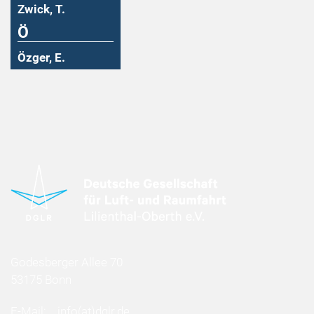
Zwick, T.
Ö
Özger, E.
Godesberger Allee 70
53175 Bonn
E-Mail:
info
(at)
dglr.de