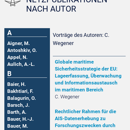
NACH AUTOR
A
Vorträge des Autoren: C.
Wegener
Aigner, M.
Antoshkiv, O.
Appel, N.
Globale maritime
Aulich, A.-L.
Sicherheitsstrategie der EU:
B
Lageerfassung, Überwachung
und Informationsaustausch
Baier, H.
im maritimen Bereich
Bakhtiari, F.
C. Wegener
Balagurin, O.
Barsch, J.
Rechtlicher Rahmen für die
Barth, A.
AIS-Datenerhebung zu
Bauer, H.-J.
Forschungszwecken durch
Bauer, M.