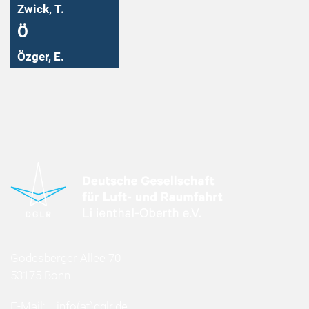
Zwick, T.
Ö
Özger, E.
Godesberger Allee 70
53175 Bonn
E-Mail:
info
(at)
dglr.de