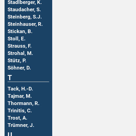
Stadlberger, K.
Staudacher, S.
Steinberg, S.J.
Steinhauser, R.
Stickan, B.
Stoll, E.
Strauss, F.
Strohal, M.
Stütz, P.
Söhner, D.
T
Tack, H.-D.
Tajmar, M.
Thormann, R.
Trinitis, C.
Trost, A.
Trümner, J.
U