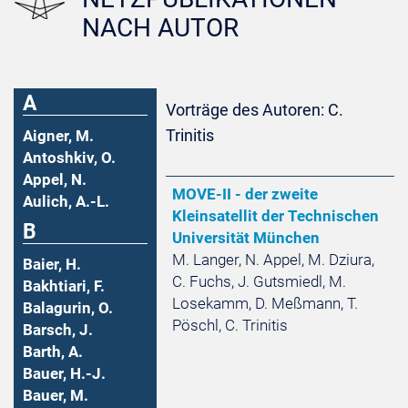
NACH AUTOR
A
Vorträge des Autoren: C.
Trinitis
Aigner, M.
Antoshkiv, O.
Appel, N.
MOVE-II - der zweite
Aulich, A.-L.
Kleinsatellit der Technischen
B
Universität München
M. Langer, N. Appel, M. Dziura,
Baier, H.
C. Fuchs, J. Gutsmiedl, M.
Bakhtiari, F.
Losekamm, D. Meßmann, T.
Balagurin, O.
Pöschl, C. Trinitis
Barsch, J.
Barth, A.
Bauer, H.-J.
Bauer, M.