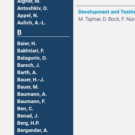
Aigner, M.
Antoshkiv, O.
Development and Testin
Appel, N.
M. Tajmar, D. Bock, F. Nü
Aulich, A.-L.
B
Baier, H.
Bakhtiari, F.
Balagurin, O.
Barsch, J.
Barth, A.
Bauer, H.-J.
Bauer, M.
Baumann, A.
Baumann, F.
Ben, C.
Benad, J.
Berg, H.P.
Bergander, A.