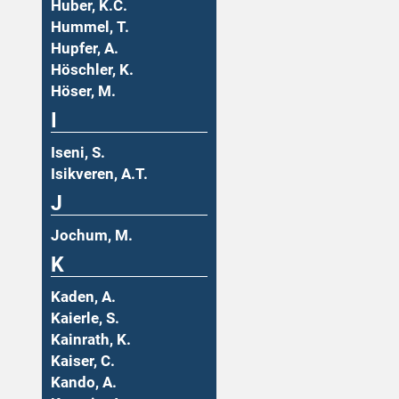
Huber, K.C.
Hummel, T.
Hupfer, A.
Höschler, K.
Höser, M.
I
Iseni, S.
Isikveren, A.T.
J
Jochum, M.
K
Kaden, A.
Kaierle, S.
Kainrath, K.
Kaiser, C.
Kando, A.