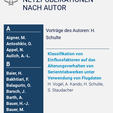
NACH AUTOR
A
Vorträge des Autoren: H.
Schulte
Aigner, M.
Antoshkiv, O.
Appel, N.
Klassifikation von
Aulich, A.-L.
Einflussfaktoren auf das
B
Alterungsverhalten von
Serientriebwerken unter
Baier, H.
Verwendung von Flugdaten
Bakhtiari, F.
H. Vogel, A. Kando, H. Schulte,
Balagurin, O.
S. Staudacher
Barsch, J.
Barth, A.
Bauer, H.-J.
Bauer, M.