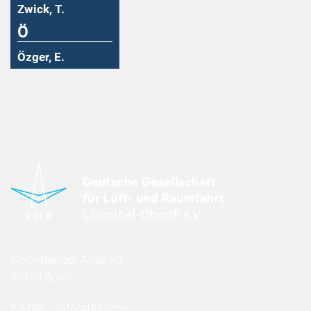
Zwick, T.
Ö
Özger, E.
Godesberger Allee 70
53175 Bonn
E-Mail:
info
(at)
dglr.de