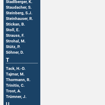
Stadlberger, K.
Staudacher, S.
Steinberg, S.J.
Steinhauser, R.
Stickan, B.
Stoll, E.
Strauss, F.
Strohal, M.
Stütz, P.
Söhner, D.
T
Tack, H.-D.
Tajmar, M.
Thormann, R.
Trinitis, C.
Trost, A.
Trümner, J.
U