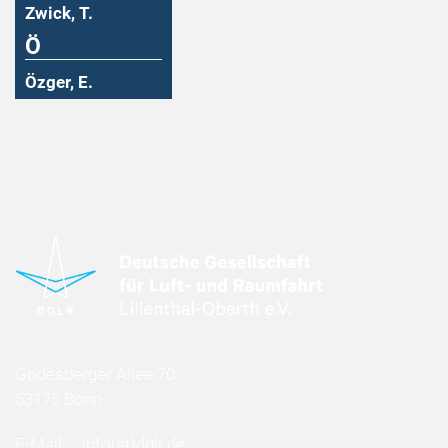
Zwick, T.
Ö
Özger, E.
Godesberger Allee 70
53175 Bonn
E-Mail:
info
(at)
dglr.de