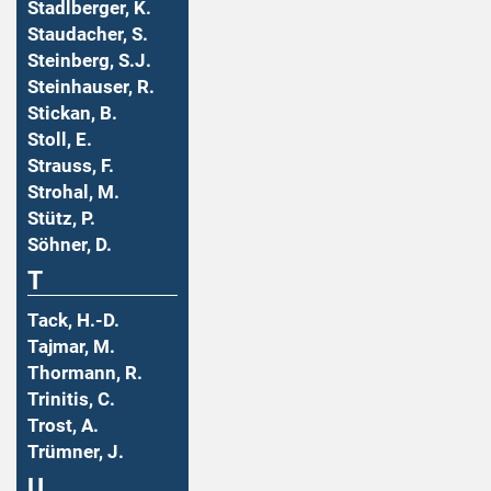
Stadlberger, K.
Staudacher, S.
Steinberg, S.J.
Steinhauser, R.
Stickan, B.
Stoll, E.
Strauss, F.
Strohal, M.
Stütz, P.
Söhner, D.
T
Tack, H.-D.
Tajmar, M.
Thormann, R.
Trinitis, C.
Trost, A.
Trümner, J.
U