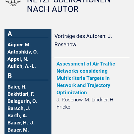
NACH AUTOR
A
Vorträge des Autoren: J.
Rosenow
Aigner, M.
Antoshkiv, O.
Appel, N.
Assessment of Air Traffic
Aulich, A.-L.
Networks considering
B
Multicriteria Targets in
Network and Trajectory
Baier, H.
Optimization
Bakhtiari, F.
J. Rosenow, M. Lindner, H.
Balagurin, O.
Fricke
Barsch, J.
Barth, A.
Bauer, H.-J.
Bauer, M.