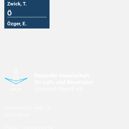
Zwick, T.
Ö
Özger, E.
Godesberger Allee 70
53175 Bonn
E-Mail:
info
(at)
dglr.de