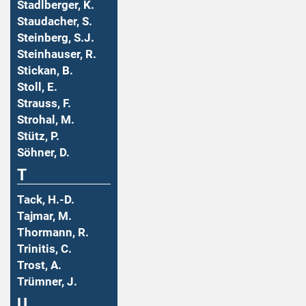
Stadlberger, K.
Staudacher, S.
Steinberg, S.J.
Steinhauser, R.
Stickan, B.
Stoll, E.
Strauss, F.
Strohal, M.
Stütz, P.
Söhner, D.
T
Tack, H.-D.
Tajmar, M.
Thormann, R.
Trinitis, C.
Trost, A.
Trümner, J.
U