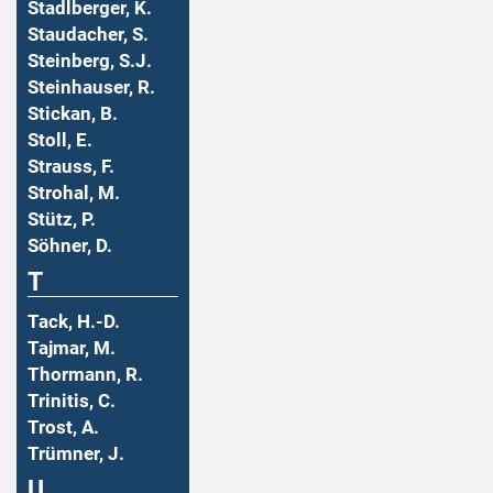
Stadlberger, K.
Staudacher, S.
Steinberg, S.J.
Steinhauser, R.
Stickan, B.
Stoll, E.
Strauss, F.
Strohal, M.
Stütz, P.
Söhner, D.
T
Tack, H.-D.
Tajmar, M.
Thormann, R.
Trinitis, C.
Trost, A.
Trümner, J.
U