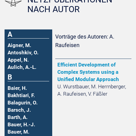
NACH AUTOR
A
Vorträge des Autoren: A.
Raufeisen
Aigner, M.
Antoshkiv, O.
Appel, N.
Efficient Development of
Aulich, A.-L.
Complex Systems using a
B
Unified Modular Approach
U. Wurstbauer, M. Herrnberger,
Baier, H.
A. Raufeisen, V. Fäßler
Bakhtiari, F.
Balagurin, O.
Barsch, J.
Barth, A.
Bauer, H.-J.
Bauer, M.