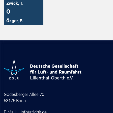
Zwick, T.
Ö
Özger, E.
Godesberger Allee 70
53175 Bonn
E-Mail:
info
(at)
dglr.de