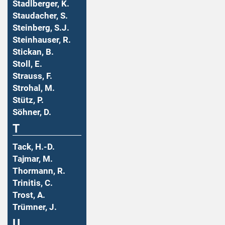
Stadlberger, K.
Staudacher, S.
Steinberg, S.J.
Steinhauser, R.
Stickan, B.
Stoll, E.
Strauss, F.
Strohal, M.
Stütz, P.
Söhner, D.
T
Tack, H.-D.
Tajmar, M.
Thormann, R.
Trinitis, C.
Trost, A.
Trümner, J.
U