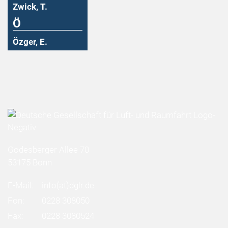
Zwick, T.
Ö
Özger, E.
Godesberger Allee 70
53175 Bonn
E-Mail:
info
(at)
dglr.de
Fon:
0228 308050
Fax:
0228 3080524