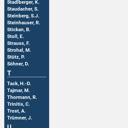
Stadlberger, K.
Staudacher, S.
Steinberg, S.J.
Steinhauser, R.
Stickan, B.
Stoll, E.
Strauss, F.
Strohal, M.
Stütz, P.
Söhner, D.
T
Tack, H.-D.
Tajmar, M.
Thormann, R.
Trinitis, C.
Trost, A.
Trümner, J.
U