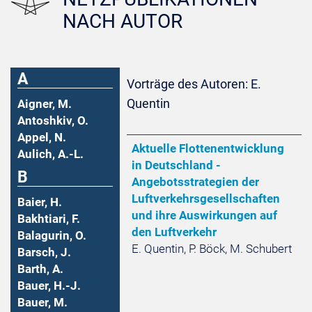
NACH AUTOR
A
Vorträge des Autoren: E.
Quentin
Aigner, M.
Antoshkiv, O.
Appel, N.
Aktuelle Flottenentwicklung
Aulich, A.-L.
in Deutschland -
B
Angebotsstrategien der
Luftverkehrsgesellschaften
Baier, H.
und ihre Auswirkungen auf
Bakhtiari, F.
den Luftverkehr
Balagurin, O.
E. Quentin, P. Böck, M. Schubert
Barsch, J.
Barth, A.
Bauer, H.-J.
Bauer, M.