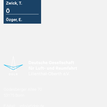
Zwick, T.
Ö
Özger, E.
Godesberger Allee 70
53175 Bonn
E-Mail:
info
(at)
dglr.de