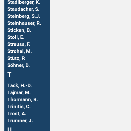
Stadlberger, K.
Staudacher, S.
Steinberg, S.J.
Steinhauser, R.
Stickan, B.
Stoll, E.
Strauss, F.
Strohal, M.
Stütz, P.
Söhner, D.
T
Tack, H.-D.
Tajmar, M.
Thormann, R.
Trinitis, C.
Trost, A.
Trümner, J.
U