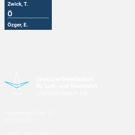
Zwick, T.
Ö
Özger, E.
Godesberger Allee 70
53175 Bonn
E-Mail:
info
(at)
dglr.de