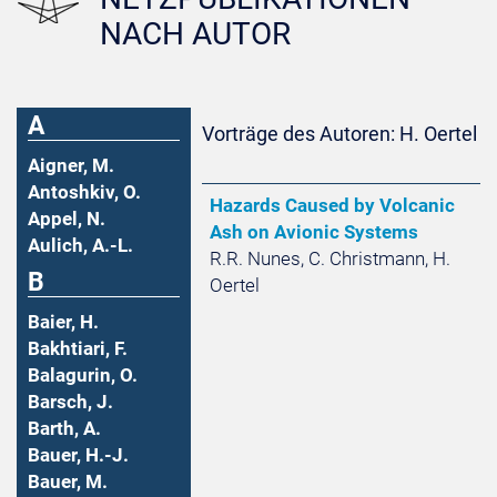
NACH AUTOR
A
Vorträge des Autoren: H. Oertel
Aigner, M.
Antoshkiv, O.
Hazards Caused by Volcanic
Appel, N.
Ash on Avionic Systems
Aulich, A.-L.
R.R. Nunes, C. Christmann, H.
B
Oertel
Baier, H.
Bakhtiari, F.
Balagurin, O.
Barsch, J.
Barth, A.
Bauer, H.-J.
Bauer, M.