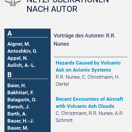
NACH AUTOR
A
Vorträge des Autoren: R.R.
Nunes
Aigner, M.
Antoshkiv, O.
Appel, N.
Hazards Caused by Volcanic
Aulich, A.-L.
Ash on Avionic Systems
B
R.R. Nunes, C. Christmann, H.
Oertel
Baier, H.
Bakhtiari, F.
Recent Encounters of Aircraft
Balagurin, O.
with Volcanic Ash Clouds
Barsch, J.
C. Christmann, R.R. Nunes, A.R.
Barth, A.
Schmitt
Bauer, H.-J.
Bauer, M.