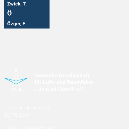
Zwick, T.
Ö
Özger, E.
Godesberger Allee 70
53175 Bonn
E-Mail:
info
(at)
dglr.de