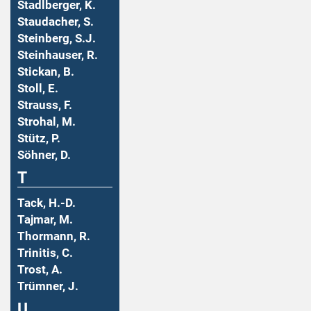
Stadlberger, K.
Staudacher, S.
Steinberg, S.J.
Steinhauser, R.
Stickan, B.
Stoll, E.
Strauss, F.
Strohal, M.
Stütz, P.
Söhner, D.
T
Tack, H.-D.
Tajmar, M.
Thormann, R.
Trinitis, C.
Trost, A.
Trümner, J.
U