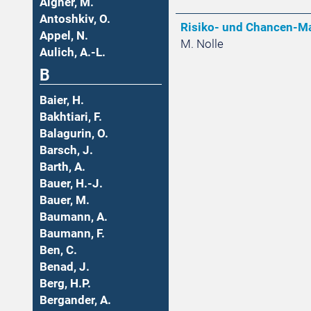
Aigner, M.
Antoshkiv, O.
Risiko- und Chancen-Ma
Appel, N.
M. Nolle
Aulich, A.-L.
B
Baier, H.
Bakhtiari, F.
Balagurin, O.
Barsch, J.
Barth, A.
Bauer, H.-J.
Bauer, M.
Baumann, A.
Baumann, F.
Ben, C.
Benad, J.
Berg, H.P.
Bergander, A.