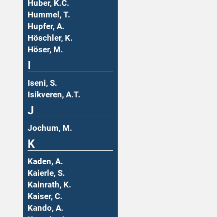
Huber, K.C.
Hummel, T.
Hupfer, A.
Höschler, K.
Höser, M.
I
Iseni, S.
Isikveren, A.T.
J
Jochum, M.
K
Kaden, A.
Kaierle, S.
Kainrath, K.
Kaiser, C.
Kando, A.