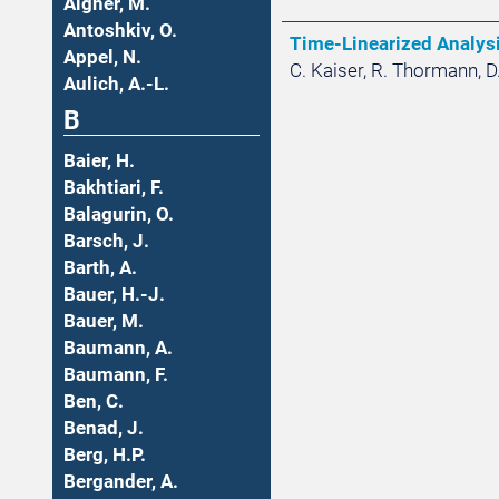
Aigner, M.
Antoshkiv, O.
Time-Linearized Analys
Appel, N.
C. Kaiser, R. Thormann, D.
Aulich, A.-L.
B
Baier, H.
Bakhtiari, F.
Balagurin, O.
Barsch, J.
Barth, A.
Bauer, H.-J.
Bauer, M.
Baumann, A.
Baumann, F.
Ben, C.
Benad, J.
Berg, H.P.
Bergander, A.