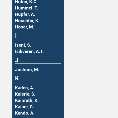
Huber, K.C.
Hummel, T.
Hupfer, A.
Höschler, K.
Höser, M.
I
Iseni, S.
Isikveren, A.T.
J
Jochum, M.
K
Kaden, A.
Kaierle, S.
Kainrath, K.
Kaiser, C.
Kando, A.