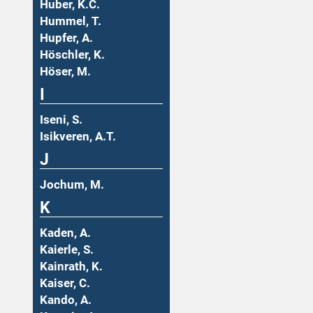
Huber, K.C.
Hummel, T.
Hupfer, A.
Höschler, K.
Höser, M.
I
Iseni, S.
Isikveren, A.T.
J
Jochum, M.
K
Kaden, A.
Kaierle, S.
Kainrath, K.
Kaiser, C.
Kando, A.