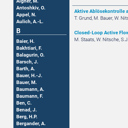
Aigner, M.
Antoshkiv, O.
Aktive Ablösekontrolle
Appel, N.
T. Grund, M. Bauer, W. Ni
Aulich, A.-L.
B
Closed-Loop Active Flo
M. Staats, W. Nitsche, S.J
Baier, H.
Bakhtiari, F.
Balagurin, O.
Barsch, J.
Barth, A.
Bauer, H.-J.
Bauer, M.
Baumann, A.
Baumann, F.
Ben, C.
Benad, J.
Berg, H.P.
Bergander, A.