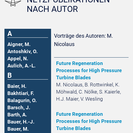
NACH AUTOR
A
Vorträge des Autoren: M.
Nicolaus
Aigner, M.
Antoshkiv, O.
Appel, N.
Future Regeneration
Aulich, A.-L.
Processes for High Pressure
B
Turbine Blades
M. Nicolaus, B. Rottwinkel, K.
Baier, H.
Möhwald, C. Nölke, S. Kaierle,
Bakhtiari, F.
H.J. Maier, V. Wesling
Balagurin, O.
Barsch, J.
Future Regeneration
Barth, A.
Processes for High Pressure
Bauer, H.-J.
Turbine Blades
Bauer, M.