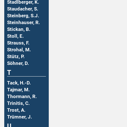
Stadlberger, K.
Staudacher, S.
Steinberg, S.J.
Steinhauser, R.
Stickan, B.
Stoll, E.
Strauss, F.
Strohal, M.
Stütz, P.
Söhner, D.
T
Tack, H.-D.
Tajmar, M.
Thormann, R.
Trinitis, C.
Trost, A.
Trümner, J.
U