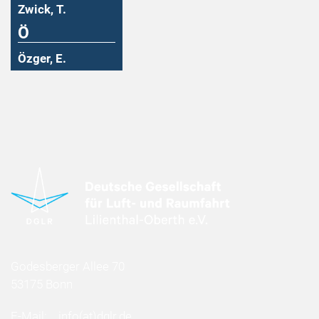
Zwick, T.
Ö
Özger, E.
Godesberger Allee 70
53175 Bonn
E-Mail:
info
(at)
dglr.de