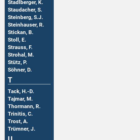
Stadlberger, K.
Staudacher, S.
Steinberg, S.J.
Steinhauser, R.
Stickan, B.
Stoll, E.
Strauss, F.
Strohal, M.
Stütz, P.
Söhner, D.
T
Tack, H.-D.
Tajmar, M.
Thormann, R.
Trinitis, C.
Trost, A.
Trümner, J.
U