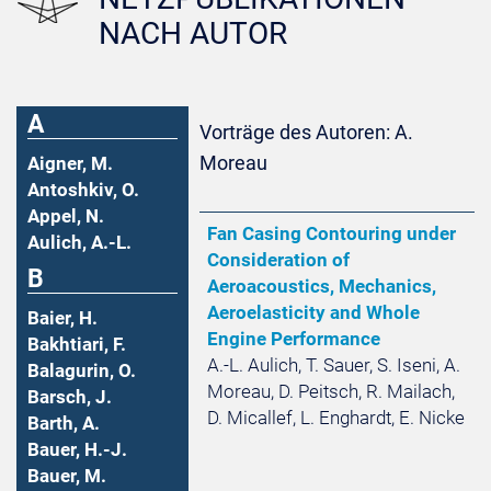
NACH AUTOR
A
Vorträge des Autoren: A.
Moreau
Aigner, M.
Antoshkiv, O.
Appel, N.
Fan Casing Contouring under
Aulich, A.-L.
Consideration of
B
Aeroacoustics, Mechanics,
Aeroelasticity and Whole
Baier, H.
Engine Performance
Bakhtiari, F.
A.-L. Aulich, T. Sauer, S. Iseni, A.
Balagurin, O.
Moreau, D. Peitsch, R. Mailach,
Barsch, J.
D. Micallef, L. Enghardt, E. Nicke
Barth, A.
Bauer, H.-J.
Bauer, M.