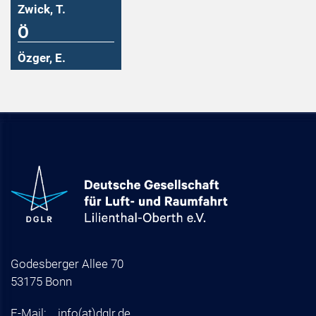
Zwick, T.
Ö
Özger, E.
Godesberger Allee 70
53175 Bonn
E-Mail:
info
(at)
dglr.de