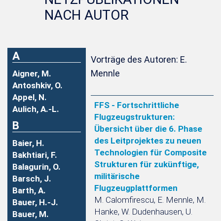
NACH AUTOR
A
Vorträge des Autoren: E.
Mennle
Aigner, M.
Antoshkiv, O.
Appel, N.
FFS - Fortschrittliche
Aulich, A.-L.
Flugzeugstrukturen:
B
Übersicht über die 6. Phase
des Leitprojektes zu neuen
Baier, H.
Technologien für Composite
Bakhtiari, F.
Strukturen für zukünftige,
Balagurin, O.
militärische
Barsch, J.
Flugzeugplattformen
Barth, A.
M. Calomfirescu, E. Mennle, M.
Bauer, H.-J.
Hanke, W. Dudenhausen, U.
Bauer, M.