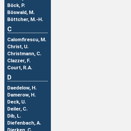
Böck, P.
Böswald, M.
Böttcher, M.-H.
C
Calomfirescu, M.
Christ, U.
Christmann, C.
Clazzer, F.
Court, R.A.
D
Daedelow, H.
Damerow, H.
Deck, U.
Deiler, C.
Dib, L.
Diefenbach, A.
Dierken, C.