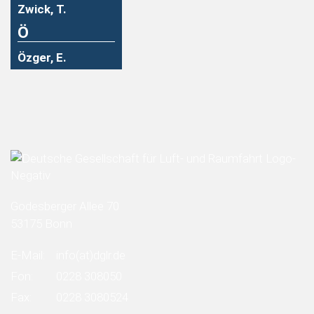
Zwick, T.
Ö
Özger, E.
Godesberger Allee 70
53175 Bonn
E-Mail:
info
(at)
dglr.de
Fon:
0228 308050
Fax:
0228 3080524