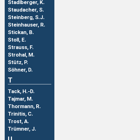
Stadlberger, K.
Staudacher, S.
Steinberg, S.J.
Steinhauser, R.
Stickan, B.
Stoll, E.
Strauss, F.
Strohal, M.
Stütz, P.
Söhner, D.
T
Tack, H.-D.
Tajmar, M.
Thormann, R.
Trinitis, C.
Trost, A.
Trümner, J.
U