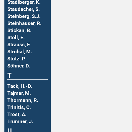
Stadlberger, K.
Staudacher, S.
Steinberg, S.J.
Steinhauser, R.
Stickan, B.
Stoll, E.
Strauss, F.
Strohal, M.
Stütz, P.
Söhner, D.
T
Tack, H.-D.
Tajmar, M.
Thormann, R.
Trinitis, C.
Trost, A.
Trümner, J.
U