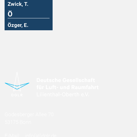
Zwick, T.
Ö
Özger, E.
Godesberger Allee 70
53175 Bonn
E-Mail:
info
(at)
dglr.de