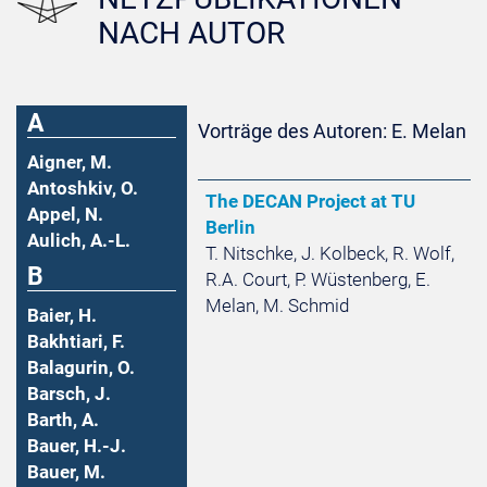
NACH AUTOR
A
Vorträge des Autoren: E. Melan
Aigner, M.
Antoshkiv, O.
The DECAN Project at TU
Appel, N.
Berlin
Aulich, A.-L.
T. Nitschke, J. Kolbeck, R. Wolf,
B
R.A. Court, P. Wüstenberg, E.
Melan, M. Schmid
Baier, H.
Bakhtiari, F.
Balagurin, O.
Barsch, J.
Barth, A.
Bauer, H.-J.
Bauer, M.