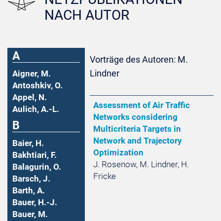
NACH AUTOR
A
Vorträge des Autoren: M.
Lindner
Aigner, M.
Antoshkiv, O.
Appel, N.
Assessment of Air Traffic
Aulich, A.-L.
Networks considering
B
Multicriteria Targets in
Network and Trajectory
Baier, H.
Optimization
Bakhtiari, F.
J. Rosenow, M. Lindner, H.
Balagurin, O.
Fricke
Barsch, J.
Barth, A.
Bauer, H.-J.
Bauer, M.