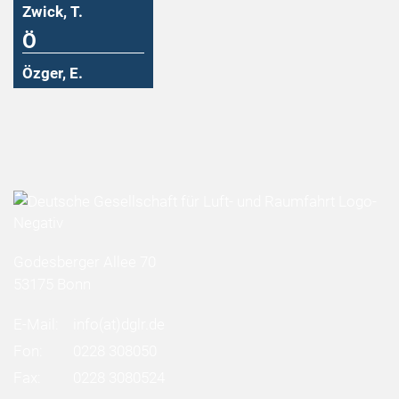
Zwick, T.
Ö
Özger, E.
Godesberger Allee 70
53175 Bonn
E-Mail:
info
(at)
dglr.de
Fon:
0228 308050
Fax:
0228 3080524