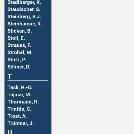
Stadlberger, K.
Staudacher, S.
Steinberg, S.J.
Steinhauser, R.
Stickan, B.
Stoll, E.
Strauss, F.
Strohal, M.
Stütz, P.
Söhner, D.
T
Tack, H.-D.
Tajmar, M.
Thormann, R.
Trinitis, C.
Trost, A.
Trümner, J.
U