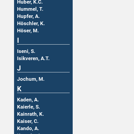
Huber, K.C.
Hummel, T.
Hupfer, A.
Höschler, K.
Höser, M.
I
Iseni, S.
Isikveren, A.T.
J
Jochum, M.
K
Kaden, A.
Kaierle, S.
Kainrath, K.
Kaiser, C.
Kando, A.