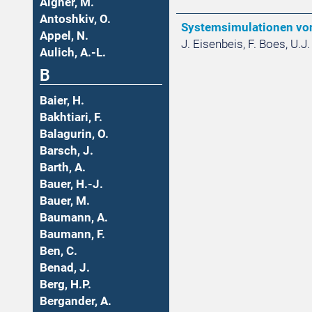
Aigner, M.
Antoshkiv, O.
Systemsimulationen vo
Appel, N.
J. Eisenbeis, F. Boes, U.J
Aulich, A.-L.
B
Baier, H.
Bakhtiari, F.
Balagurin, O.
Barsch, J.
Barth, A.
Bauer, H.-J.
Bauer, M.
Baumann, A.
Baumann, F.
Ben, C.
Benad, J.
Berg, H.P.
Bergander, A.