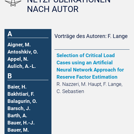
NACH AUTOR
A
Vorträge des Autoren: F. Lange
Aigner, M.
Antoshkiv, O.
Selection of Critical Load
Appel, N.
Cases using an Artificial
Aulich, A.-L.
Neural Network Approach for
B
Reserve Factor Estimation
R. Nazzeri, M. Haupt, F. Lange,
Baier, H.
C. Sebastien
Bakhtiari, F.
Balagurin, O.
Barsch, J.
Barth, A.
Bauer, H.-J.
Bauer, M.