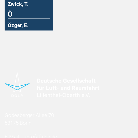
Zwick, T.
Ö
Özger, E.
Godesberger Allee 70
53175 Bonn
E-Mail:
info
(at)
dglr.de