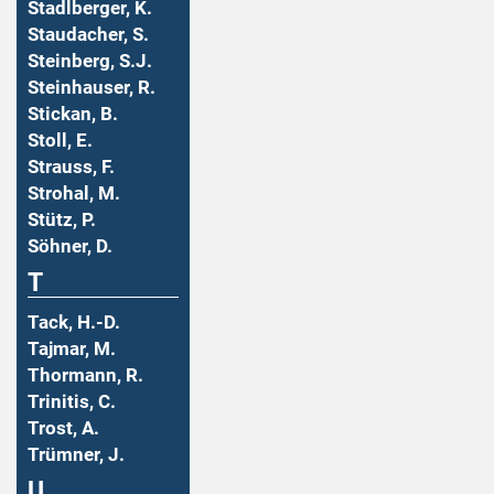
Stadlberger, K.
Staudacher, S.
Steinberg, S.J.
Steinhauser, R.
Stickan, B.
Stoll, E.
Strauss, F.
Strohal, M.
Stütz, P.
Söhner, D.
T
Tack, H.-D.
Tajmar, M.
Thormann, R.
Trinitis, C.
Trost, A.
Trümner, J.
U