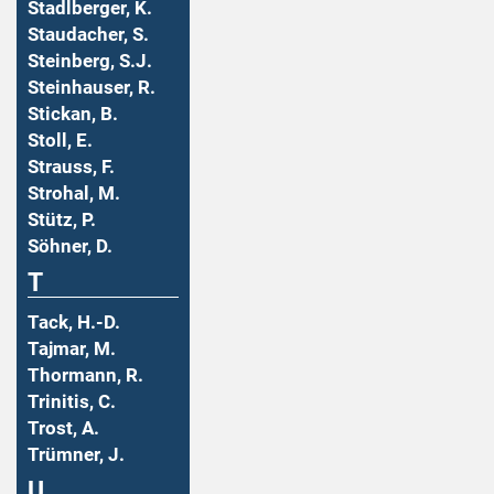
Stadlberger, K.
Staudacher, S.
Steinberg, S.J.
Steinhauser, R.
Stickan, B.
Stoll, E.
Strauss, F.
Strohal, M.
Stütz, P.
Söhner, D.
T
Tack, H.-D.
Tajmar, M.
Thormann, R.
Trinitis, C.
Trost, A.
Trümner, J.
U