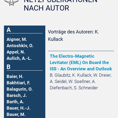
NACH AUTOR
A
Vorträge des Autoren: K.
Kullack
Aigner, M.
Antoshkiv, O.
Appel, N.
The Electro-Magnetic
Aulich, A.-L.
Levitator (EML) On Board the
B
ISS - An Overview and Outlook
B. Glaubitz, K. Kullack, W. Dreier,
Baier, H.
A. Seidel, W. Soellner, A.
Bakhtiari, F.
Diefenbach, S. Schneider
Balagurin, O.
Barsch, J.
Barth, A.
Bauer, H.-J.
Bauer, M.