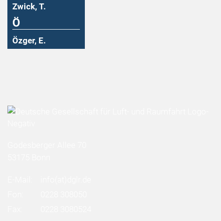
Zwick, T.
Ö
Özger, E.
Godesberger Allee 70
53175 Bonn
E-Mail:
info
(at)
dglr.de
Fon:
0228 308050
Fax:
0228 3080524