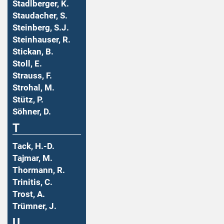
Stadlberger, K.
Staudacher, S.
Steinberg, S.J.
Steinhauser, R.
Stickan, B.
Stoll, E.
Strauss, F.
Strohal, M.
Stütz, P.
Söhner, D.
T
Tack, H.-D.
Tajmar, M.
Thormann, R.
Trinitis, C.
Trost, A.
Trümner, J.
U