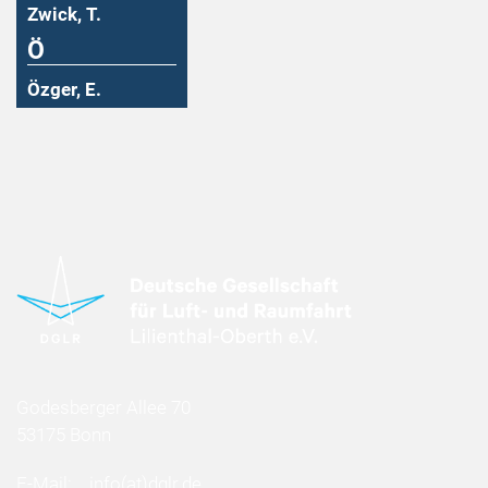
Zwick, T.
Ö
Özger, E.
Godesberger Allee 70
53175 Bonn
E-Mail:
info
(at)
dglr.de