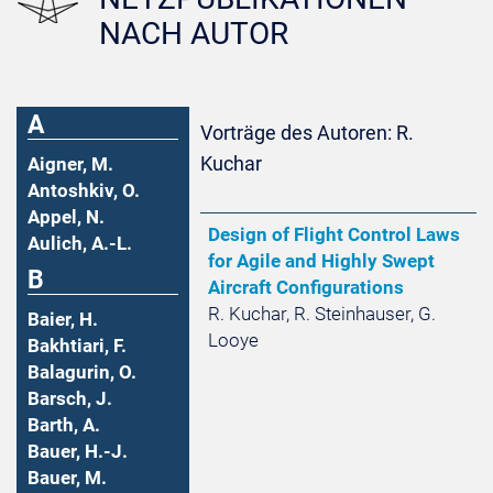
NACH AUTOR
A
Vorträge des Autoren: R.
Kuchar
Aigner, M.
Antoshkiv, O.
Appel, N.
Design of Flight Control Laws
Aulich, A.-L.
for Agile and Highly Swept
B
Aircraft Configurations
R. Kuchar, R. Steinhauser, G.
Baier, H.
Looye
Bakhtiari, F.
Balagurin, O.
Barsch, J.
Barth, A.
Bauer, H.-J.
Bauer, M.