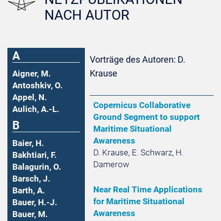
NACH AUTOR
A
Vorträge des Autoren: D.
Krause
Aigner, M.
Antoshkiv, O.
Appel, N.
Copernicus Collaborative
Aulich, A.-L.
Ground Segment to support
B
Maritime Situational
Awareness
Baier, H.
D. Krause, E. Schwarz, H.
Bakhtiari, F.
Damerow
Balagurin, O.
Barsch, J.
Near Real Time Applications
Barth, A.
for Maritime Situational
Bauer, H.-J.
Awareness
Bauer, M.