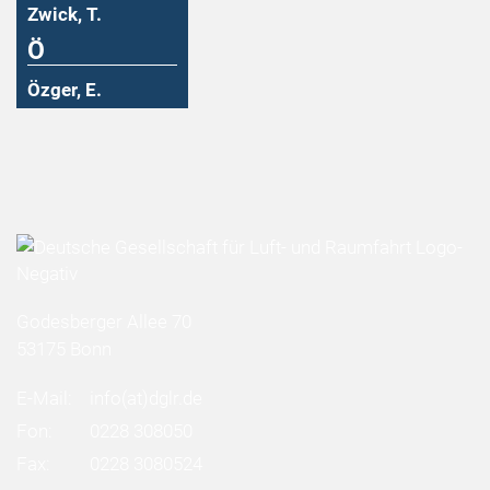
Zwick, T.
Ö
Özger, E.
Godesberger Allee 70
53175 Bonn
E-Mail:
info
(at)
dglr.de
Fon:
0228 308050
Fax:
0228 3080524