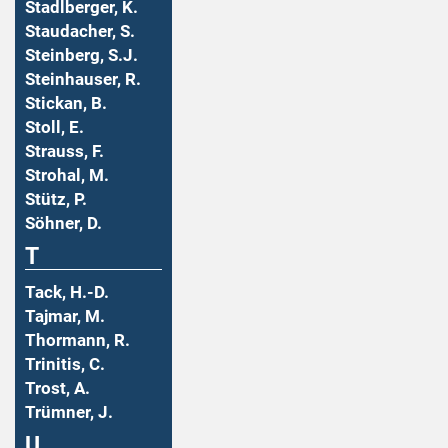
Stadlberger, K.
Staudacher, S.
Steinberg, S.J.
Steinhauser, R.
Stickan, B.
Stoll, E.
Strauss, F.
Strohal, M.
Stütz, P.
Söhner, D.
T
Tack, H.-D.
Tajmar, M.
Thormann, R.
Trinitis, C.
Trost, A.
Trümner, J.
U