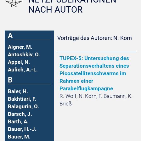
NACH AUTOR
A
Vorträge des Autoren: N. Korn
Aigner, M.
Antoshkiv, O.
TUPEX-5: Untersuchung des
Appel, N.
Separationsverhaltens eines
Aulich, A.-L.
Picosatellitenschwarms im
B
Rahmen einer
Parabelflugkampagne
Baier, H.
R. Wolf, N. Korn, F. Baumann, K.
Bakhtiari, F.
Brieß
Balagurin, O.
Barsch, J.
Barth, A.
Bauer, H.-J.
Bauer, M.