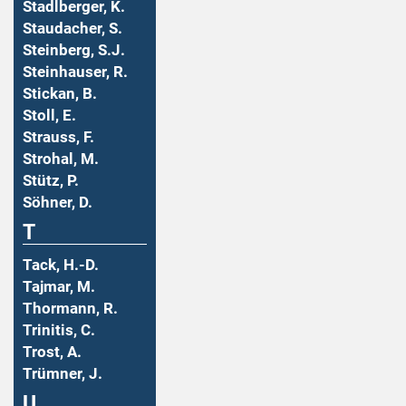
Stadlberger, K.
Staudacher, S.
Steinberg, S.J.
Steinhauser, R.
Stickan, B.
Stoll, E.
Strauss, F.
Strohal, M.
Stütz, P.
Söhner, D.
T
Tack, H.-D.
Tajmar, M.
Thormann, R.
Trinitis, C.
Trost, A.
Trümner, J.
U