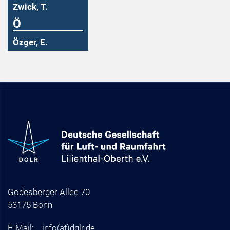
Zwick, T.
Ö
Özger, E.
Godesberger Allee 70
53175 Bonn
E-Mail:
info
(at)
dglr.de