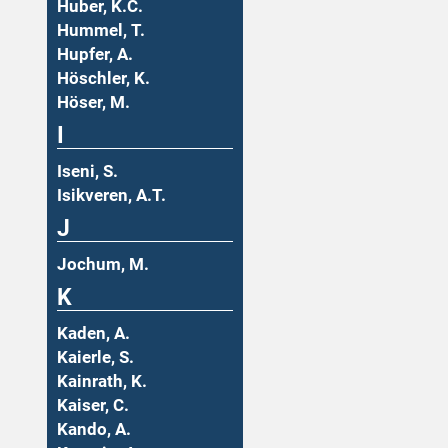
Huber, K.C.
Hummel, T.
Hupfer, A.
Höschler, K.
Höser, M.
I
Iseni, S.
Isikveren, A.T.
J
Jochum, M.
K
Kaden, A.
Kaierle, S.
Kainrath, K.
Kaiser, C.
Kando, A.