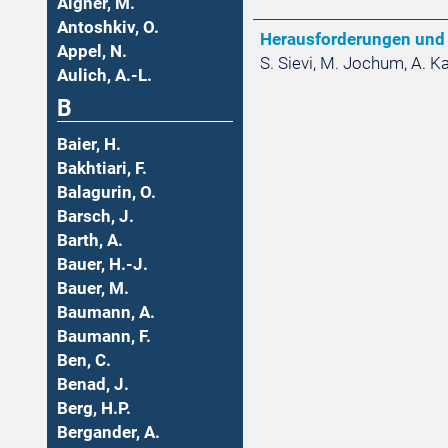
Aigner, M.
Antoshkiv, O.
Herausforderungen und 
Appel, N.
S. Sievi, M. Jochum, A. Ka
Aulich, A.-L.
B
Baier, H.
Bakhtiari, F.
Balagurin, O.
Barsch, J.
Barth, A.
Bauer, H.-J.
Bauer, M.
Baumann, A.
Baumann, F.
Ben, C.
Benad, J.
Berg, H.P.
Bergander, A.