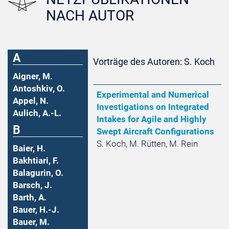
NACH AUTOR
A
Vorträge des Autoren: S. Koch
Aigner, M.
Antoshkiv, O.
Experimental and Numerical
Appel, N.
Investigations on Integrated
Aulich, A.-L.
Intakes for Agile and Highly
B
Swept Aircraft Configurations
S. Koch, M. Rütten, M. Rein
Baier, H.
Bakhtiari, F.
Balagurin, O.
Barsch, J.
Barth, A.
Bauer, H.-J.
Bauer, M.