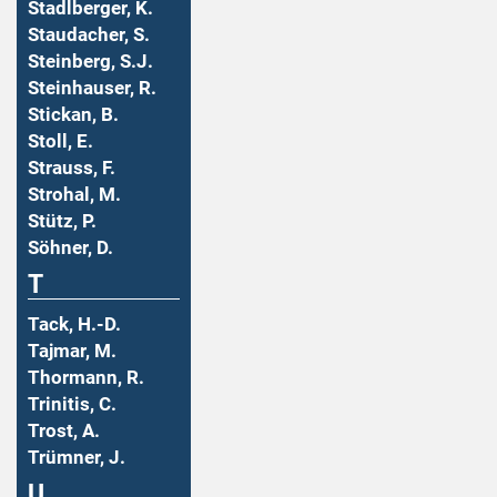
Stadlberger, K.
Staudacher, S.
Steinberg, S.J.
Steinhauser, R.
Stickan, B.
Stoll, E.
Strauss, F.
Strohal, M.
Stütz, P.
Söhner, D.
T
Tack, H.-D.
Tajmar, M.
Thormann, R.
Trinitis, C.
Trost, A.
Trümner, J.
U