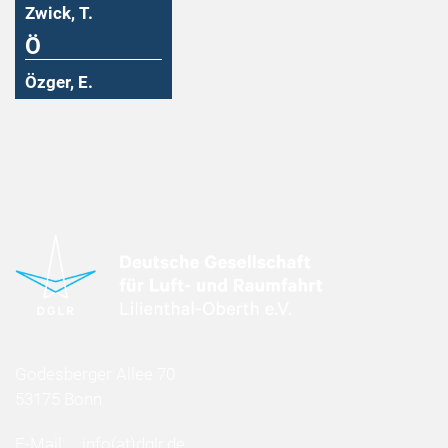
Zwick, T.
Ö
Özger, E.
Godesberger Allee 70
53175 Bonn
E-Mail:
info
(at)
dglr.de