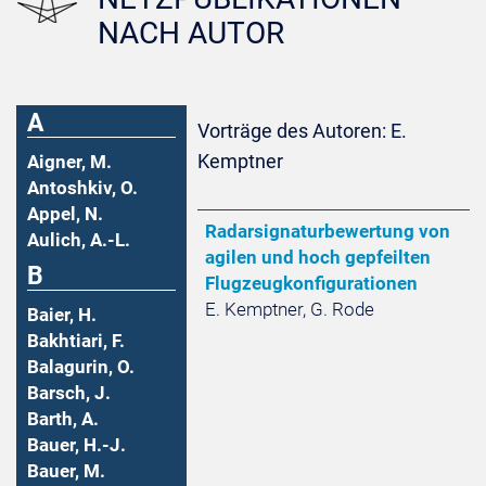
NACH AUTOR
A
Vorträge des Autoren: E.
Kemptner
Aigner, M.
Antoshkiv, O.
Appel, N.
Radarsignaturbewertung von
Aulich, A.-L.
agilen und hoch gepfeilten
B
Flugzeugkonfigurationen
E. Kemptner, G. Rode
Baier, H.
Bakhtiari, F.
Balagurin, O.
Barsch, J.
Barth, A.
Bauer, H.-J.
Bauer, M.