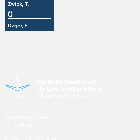
Zwick, T.
Ö
Özger, E.
Godesberger Allee 70
53175 Bonn
E-Mail:
info
(at)
dglr.de