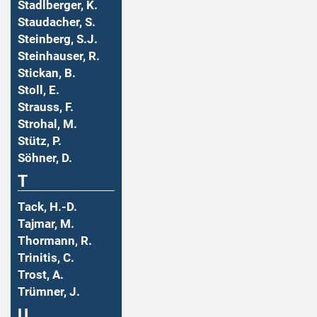
Stadlberger, K.
Staudacher, S.
Steinberg, S.J.
Steinhauser, R.
Stickan, B.
Stoll, E.
Strauss, F.
Strohal, M.
Stütz, P.
Söhner, D.
T
Tack, H.-D.
Tajmar, M.
Thormann, R.
Trinitis, C.
Trost, A.
Trümner, J.
U