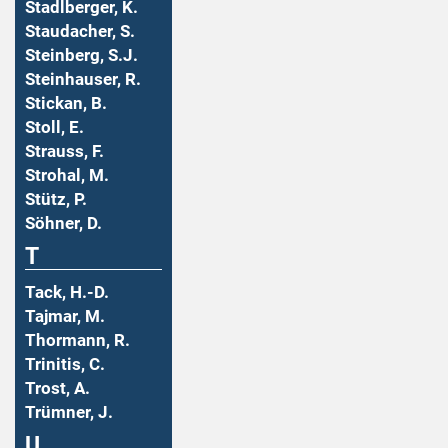
Stadlberger, K.
Staudacher, S.
Steinberg, S.J.
Steinhauser, R.
Stickan, B.
Stoll, E.
Strauss, F.
Strohal, M.
Stütz, P.
Söhner, D.
T
Tack, H.-D.
Tajmar, M.
Thormann, R.
Trinitis, C.
Trost, A.
Trümner, J.
U