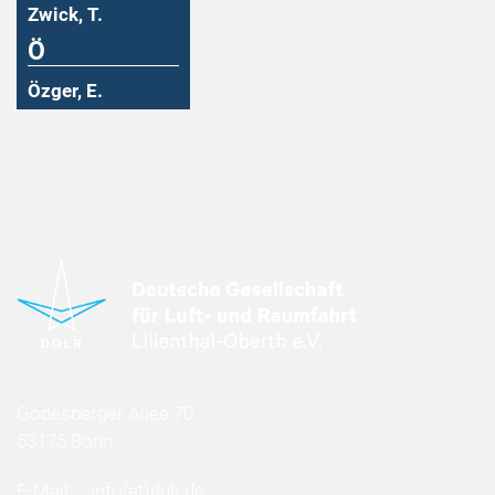
Zwick, T.
Ö
Özger, E.
Godesberger Allee 70
53175 Bonn
E-Mail:
info
(at)
dglr.de