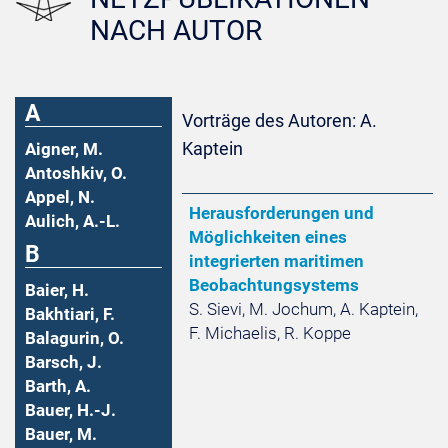
NACH AUTOR
A
Vorträge des Autoren: A.
Kaptein
Aigner, M.
Antoshkiv, O.
Appel, N.
Herausforderungen und
Aulich, A.-L.
Möglichkeiten eines
B
integrierten maritimen
Beobachtungsystems
Baier, H.
S. Sievi, M. Jochum, A. Kaptein,
Bakhtiari, F.
F. Michaelis, R. Koppe
Balagurin, O.
Barsch, J.
Barth, A.
Bauer, H.-J.
Bauer, M.