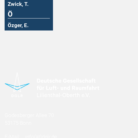
Zwick, T.
Ö
Özger, E.
Godesberger Allee 70
53175 Bonn
E-Mail:
info
(at)
dglr.de