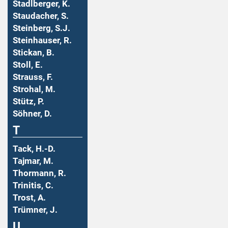
Stadlberger, K.
Staudacher, S.
Steinberg, S.J.
Steinhauser, R.
Stickan, B.
Stoll, E.
Strauss, F.
Strohal, M.
Stütz, P.
Söhner, D.
T
Tack, H.-D.
Tajmar, M.
Thormann, R.
Trinitis, C.
Trost, A.
Trümner, J.
U