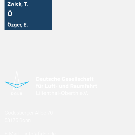
Zwick, T.
Ö
Özger, E.
Godesberger Allee 70
53175 Bonn
E-Mail:
info
(at)
dglr.de