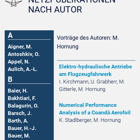
NACH AUTOR
A
Vorträge des Autoren: M.
Hornung
Aigner, M.
Antoshkiv, O.
Appel, N.
Elektro-hydraulische Antriebe
Aulich, A.-L.
am Flugzeugfahrwerk
B
I. Kirchmann, U. Grabherr, M.
Gitterle, M. Hornung
Baier, H.
Bakhtiari, F.
Numerical Performance
Balagurin, O.
Analysis of a Coandă Aerofoil
Barsch, J.
K. Stadlberger, M. Hornung
Barth, A.
Bauer, H.-J.
Bauer, M.