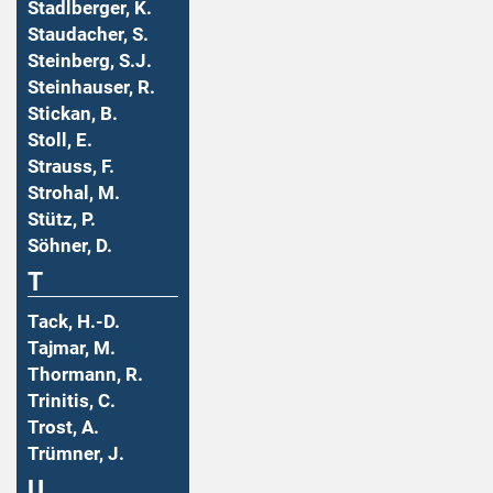
Stadlberger, K.
Staudacher, S.
Steinberg, S.J.
Steinhauser, R.
Stickan, B.
Stoll, E.
Strauss, F.
Strohal, M.
Stütz, P.
Söhner, D.
T
Tack, H.-D.
Tajmar, M.
Thormann, R.
Trinitis, C.
Trost, A.
Trümner, J.
U