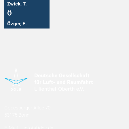
Zwick, T.
Ö
Özger, E.
Godesberger Allee 70
53175 Bonn
E-Mail:
info
(at)
dglr.de