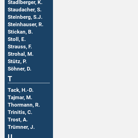
Stadlberger, K.
Staudacher, S.
Steinberg, S.J.
Steinhauser, R.
Stickan, B.
Stoll, E.
Strauss, F.
Strohal, M.
Stütz, P.
Söhner, D.
T
Tack, H.-D.
Tajmar, M.
Thormann, R.
Trinitis, C.
Trost, A.
Trümner, J.
U