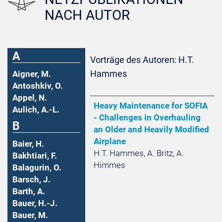
NACH AUTOR
A
Vorträge des Autoren: H.T.
Hammes
Aigner, M.
Antoshkiv, O.
Appel, N.
Heavy Maintenance for SOFIA
Aulich, A.-L.
- Challenges in Overhauling
B
an Older and Heavily Modified
Airplane
Baier, H.
H.T. Hammes, A. Britz, A.
Bakhtiari, F.
Himmes
Balagurin, O.
Barsch, J.
Barth, A.
Bauer, H.-J.
Bauer, M.