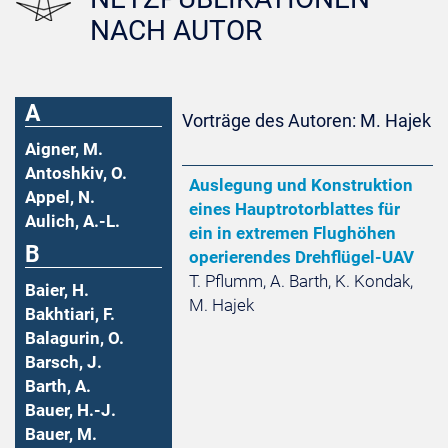
NACH AUTOR
A
Vorträge des Autoren: M. Hajek
Aigner, M.
Antoshkiv, O.
Auslegung und Konstruktion
Appel, N.
eines Hauptrotorblattes für
Aulich, A.-L.
ein in extremen Flughöhen
B
operierendes Drehflügel-UAV
T. Pflumm, A. Barth, K. Kondak,
Baier, H.
M. Hajek
Bakhtiari, F.
Balagurin, O.
Barsch, J.
Barth, A.
Bauer, H.-J.
Bauer, M.