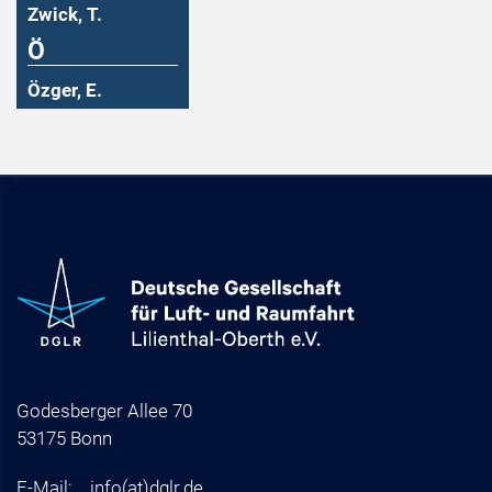
Zwick, T.
Ö
Özger, E.
Godesberger Allee 70
53175 Bonn
E-Mail:
info
(at)
dglr.de