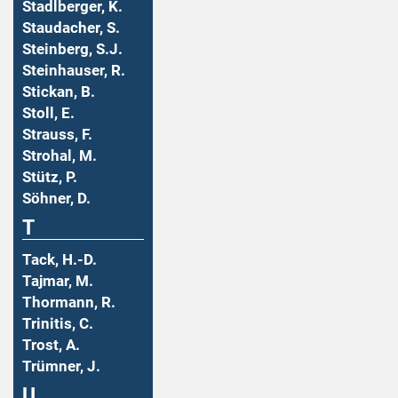
Stadlberger, K.
Staudacher, S.
Steinberg, S.J.
Steinhauser, R.
Stickan, B.
Stoll, E.
Strauss, F.
Strohal, M.
Stütz, P.
Söhner, D.
T
Tack, H.-D.
Tajmar, M.
Thormann, R.
Trinitis, C.
Trost, A.
Trümner, J.
U