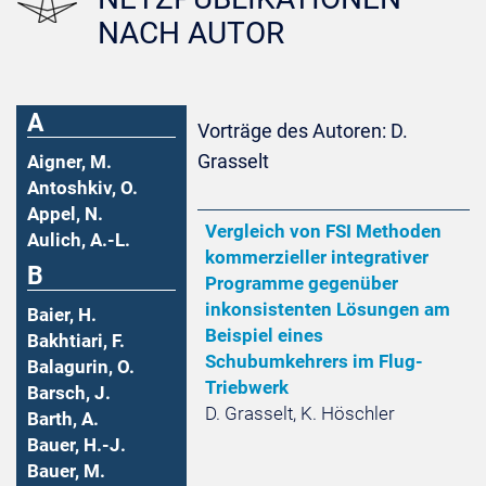
NACH AUTOR
A
Vorträge des Autoren: D.
Grasselt
Aigner, M.
Antoshkiv, O.
Appel, N.
Vergleich von FSI Methoden
Aulich, A.-L.
kommerzieller integrativer
B
Programme gegenüber
inkonsistenten Lösungen am
Baier, H.
Beispiel eines
Bakhtiari, F.
Schubumkehrers im Flug-
Balagurin, O.
Triebwerk
Barsch, J.
D. Grasselt, K. Höschler
Barth, A.
Bauer, H.-J.
Bauer, M.