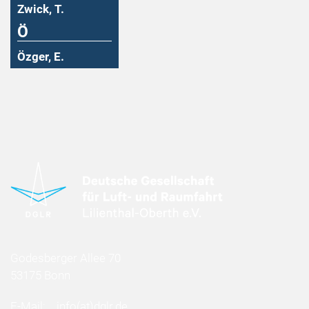
Zwick, T.
Ö
Özger, E.
Godesberger Allee 70
53175 Bonn
E-Mail:
info
(at)
dglr.de