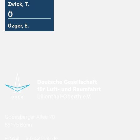
Zwick, T.
Ö
Özger, E.
Godesberger Allee 70
53175 Bonn
E-Mail:
info
(at)
dglr.de