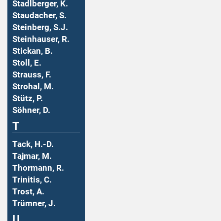
Stadlberger, K.
Staudacher, S.
Steinberg, S.J.
Steinhauser, R.
Stickan, B.
Stoll, E.
Strauss, F.
Strohal, M.
Stütz, P.
Söhner, D.
T
Tack, H.-D.
Tajmar, M.
Thormann, R.
Trinitis, C.
Trost, A.
Trümner, J.
U