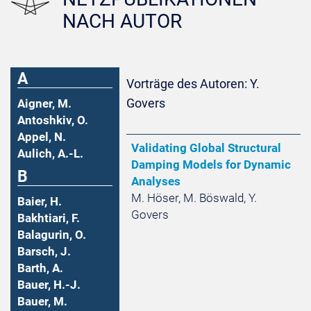
NACH AUTOR
A
Vorträge des Autoren: Y.
Govers
Aigner, M.
Antoshkiv, O.
Appel, N.
Validating Global Structural
Aulich, A.-L.
Damping Models for Dynamic
B
Analyses
M. Höser, M. Böswald, Y.
Baier, H.
Govers
Bakhtiari, F.
Balagurin, O.
Barsch, J.
Barth, A.
Bauer, H.-J.
Bauer, M.