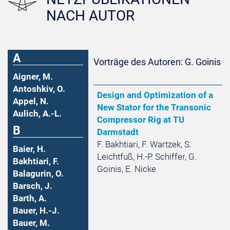
NACH AUTOR
A
Vorträge des Autoren: G. Goinis
Aigner, M.
Antoshkiv, O.
Design and Optimization of a
Appel, N.
New Stator for the Transonic
Aulich, A.-L.
Compressor Rig at TU
B
Darmstadt
F. Bakhtiari, F. Wartzek, S.
Baier, H.
Leichtfuß, H.-P. Schiffer, G.
Bakhtiari, F.
Goinis, E. Nicke
Balagurin, O.
Barsch, J.
Barth, A.
Bauer, H.-J.
Bauer, M.