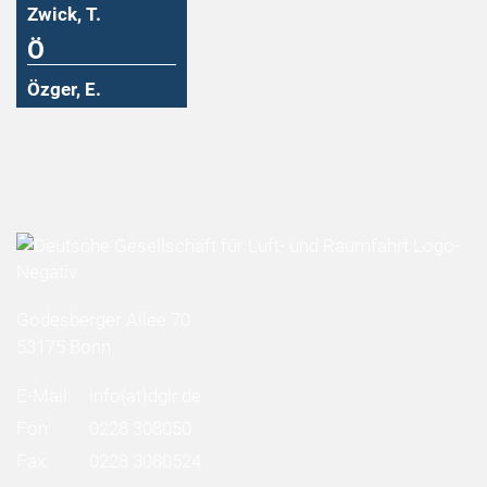
Zwick, T.
Ö
Özger, E.
Godesberger Allee 70
53175 Bonn
E-Mail:
info
(at)
dglr.de
Fon:
0228 308050
Fax:
0228 3080524