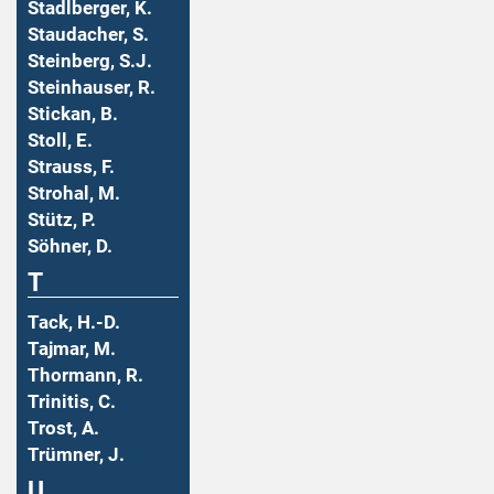
Stadlberger, K.
Staudacher, S.
Steinberg, S.J.
Steinhauser, R.
Stickan, B.
Stoll, E.
Strauss, F.
Strohal, M.
Stütz, P.
Söhner, D.
T
Tack, H.-D.
Tajmar, M.
Thormann, R.
Trinitis, C.
Trost, A.
Trümner, J.
U