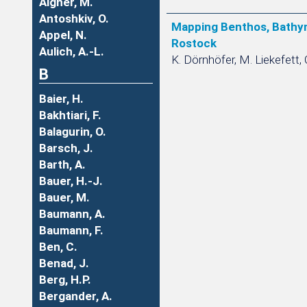
Aigner, M.
Antoshkiv, O.
Mapping Benthos, Bathym
Appel, N.
Rostock
Aulich, A.-L.
K. Dörnhöfer, M. Liekefett, C
B
Baier, H.
Bakhtiari, F.
Balagurin, O.
Barsch, J.
Barth, A.
Bauer, H.-J.
Bauer, M.
Baumann, A.
Baumann, F.
Ben, C.
Benad, J.
Berg, H.P.
Bergander, A.