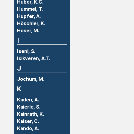
Huber, K.C.
Hummel, T.
Hupfer, A.
Höschler, K.
Höser, M.
I
Iseni, S.
Isikveren, A.T.
J
Jochum, M.
K
Kaden, A.
Kaierle, S.
Kainrath, K.
Kaiser, C.
Kando, A.