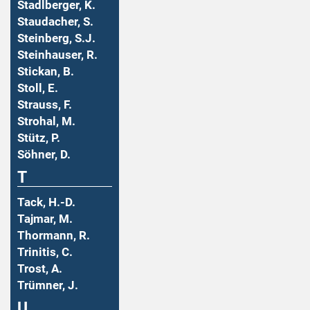
Stadlberger, K.
Staudacher, S.
Steinberg, S.J.
Steinhauser, R.
Stickan, B.
Stoll, E.
Strauss, F.
Strohal, M.
Stütz, P.
Söhner, D.
T
Tack, H.-D.
Tajmar, M.
Thormann, R.
Trinitis, C.
Trost, A.
Trümner, J.
U