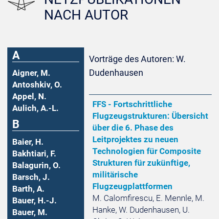
NACH AUTOR
A
Vorträge des Autoren: W.
Dudenhausen
Aigner, M.
Antoshkiv, O.
Appel, N.
FFS - Fortschrittliche
Aulich, A.-L.
Flugzeugstrukturen: Übersicht
B
über die 6. Phase des
Leitprojektes zu neuen
Baier, H.
Technologien für Composite
Bakhtiari, F.
Strukturen für zukünftige,
Balagurin, O.
militärische
Barsch, J.
Flugzeugplattformen
Barth, A.
M. Calomfirescu, E. Mennle, M.
Bauer, H.-J.
Hanke, W. Dudenhausen, U.
Bauer, M.