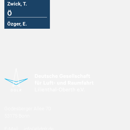
Zwick, T.
Ö
Özger, E.
Godesberger Allee 70
53175 Bonn
E-Mail:
info
(at)
dglr.de