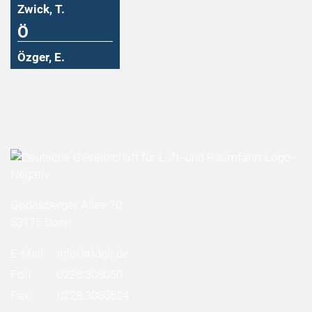
Zwick, T.
Ö
Özger, E.
Godesberger Allee 70
53175 Bonn
E-Mail:
info
(at)
dglr.de
Fon:
0228 308050
Fax:
0228 3080524