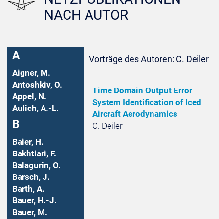
NACH AUTOR
A
Vorträge des Autoren: C. Deiler
Aigner, M.
Antoshkiv, O.
Time Domain Output Error
Appel, N.
System Identification of Iced
Aulich, A.-L.
Aircraft Aerodynamics
B
C. Deiler
Baier, H.
Bakhtiari, F.
Balagurin, O.
Barsch, J.
Barth, A.
Bauer, H.-J.
Bauer, M.