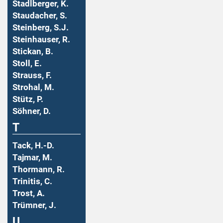
Stadlberger, K.
Staudacher, S.
Steinberg, S.J.
Steinhauser, R.
Stickan, B.
Stoll, E.
Strauss, F.
Strohal, M.
Stütz, P.
Söhner, D.
T
Tack, H.-D.
Tajmar, M.
Thormann, R.
Trinitis, C.
Trost, A.
Trümner, J.
U