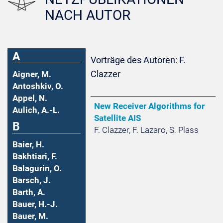
NACH AUTOR
A
Vorträge des Autoren: F.
Clazzer
Aigner, M.
Antoshkiv, O.
Appel, N.
New Receiver Algorithms for
Aulich, A.-L.
Satellite AIS
B
F. Clazzer, F. Lazaro, S. Plass
Baier, H.
Bakhtiari, F.
Balagurin, O.
Barsch, J.
Barth, A.
Bauer, H.-J.
Bauer, M.