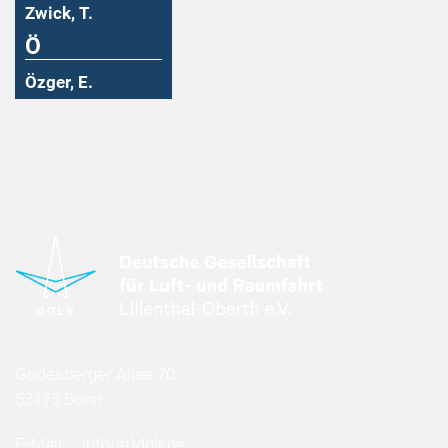
Zwick, T.
Ö
Özger, E.
Godesberger Allee 70
53175 Bonn
E-Mail:
info
(at)
dglr.de