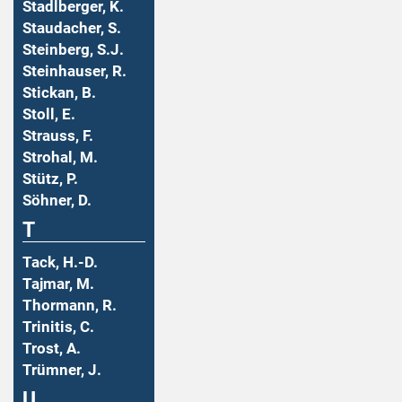
Stadlberger, K.
Staudacher, S.
Steinberg, S.J.
Steinhauser, R.
Stickan, B.
Stoll, E.
Strauss, F.
Strohal, M.
Stütz, P.
Söhner, D.
T
Tack, H.-D.
Tajmar, M.
Thormann, R.
Trinitis, C.
Trost, A.
Trümner, J.
U