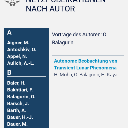
NACH AUTOR
A
Vorträge des Autoren: O.
Balagurin
Aigner, M.
Antoshkiv, O.
Appel, N.
Autonome Beobachtung von
Aulich, A.-L.
Transient Lunar Phenomena
B
H. Mohn, O. Balagurin, H. Kayal
Baier, H.
Bakhtiari, F.
Balagurin, O.
Barsch, J.
Barth, A.
Bauer, H.-J.
Bauer, M.