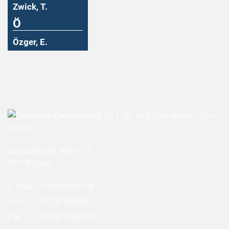
Zwick, T.
Ö
Özger, E.
Godesberger Allee 70
53175 Bonn
E-Mail:
info
(at)
dglr.de
Fon:
0228 308050
Fax:
0228 3080524