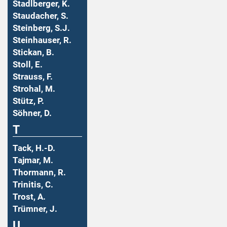
Stadlberger, K.
Staudacher, S.
Steinberg, S.J.
Steinhauser, R.
Stickan, B.
Stoll, E.
Strauss, F.
Strohal, M.
Stütz, P.
Söhner, D.
T
Tack, H.-D.
Tajmar, M.
Thormann, R.
Trinitis, C.
Trost, A.
Trümner, J.
U